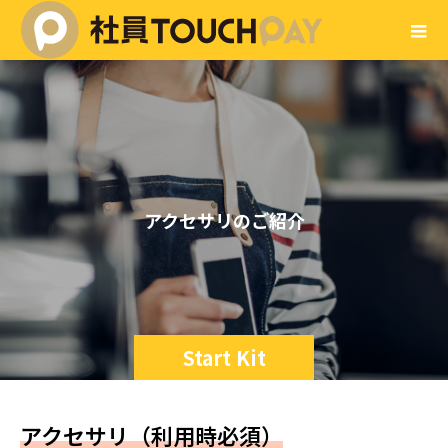
ア
ク
セ
サ
リ
の
ご
紹
介
Start Kit
アクセサリ（利用時必須）