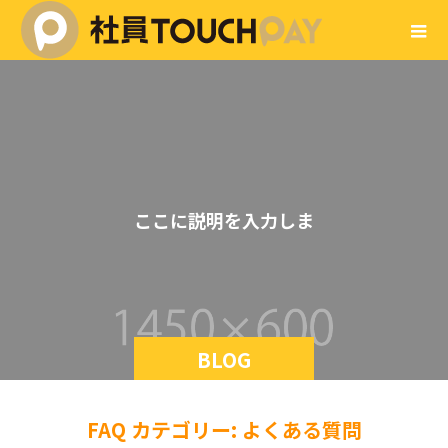
こ
こ
に
説
明
を
入
力
し
ま
す
BLOG
FAQ カテゴリー:
よくある質問